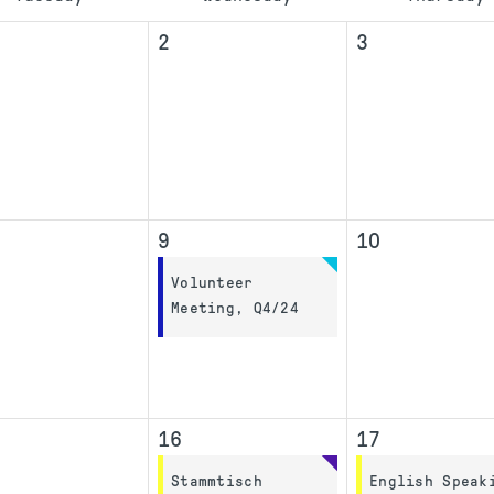
2
3
9
10
Volunteer
Meeting, Q4/24
16
17
Stammtisch
English Speak