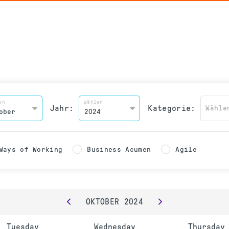
en
Wählen
Jahr:
Kategorie:
Wähle
Ways of Working
Business Acumen
Agile
OKTOBER
2024
Tuesday
Wednesday
Thursday