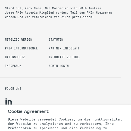
Stand out, Know More, Get Connected with PMI® Austria.
Jetzt PMI® Austria Mitglied werden, Teil des PMI® Netzwerks
werden und von zahlreichen Vorteilen profitieren!
MITGLIED WERDEN
STATUTEN
PMI® INTERNATIONAL
PARTNER INFOBLATT
DATENSCHUTZ
INFOBLATT ZU PDUS
IMPRESSUM
ADMIN LOGIN
FOLGE UNS
Cookie Agreement
Diese Website verwendet Cookies, um die Funktionalität
der Website zu analysieren und zu verbessern, Ihre
©2025 PMI Austria Chapter. All rights reserved.
Präferenzen zu speichern und eine Verbindung zu