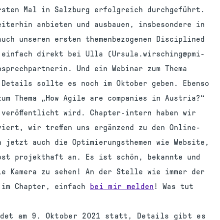
rsten Mal in Salzburg erfolgreich durchgeführt.
eiterhin anbieten und ausbauen, insbesondere in
auch unseren ersten themenbezogenen Disciplined
 einfach direkt bei Ulla (Ursula.wirsching@pmi-
nsprechpartnerin. Und ein Webinar zum Thema
 Details sollte es noch im Oktober geben. Ebenso
zum Thema „How Agile are companies in Austria?“
veröffentlicht wird. Chapter-intern haben wir
iert, wir treffen uns ergänzend zu den Online-
n jetzt auch die Optimierungsthemen wie Website,
bst projekthaft an. Es ist schön, bekannte und
ie Kamera zu sehen! An der Stelle wie immer der
 im Chapter, einfach
bei mir melden
! Was tut
det am 9. Oktober 2021 statt, Details gibt es