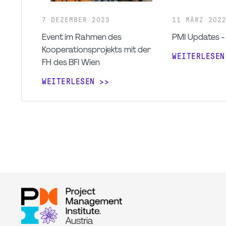
7
DEZEMBER
2023
11
MÄRZ
202
Event im Rahmen des
PMI Updates -
Kooperationsprojekts mit der
WEITERLESEN
FH des BFI Wien
WEITERLESEN