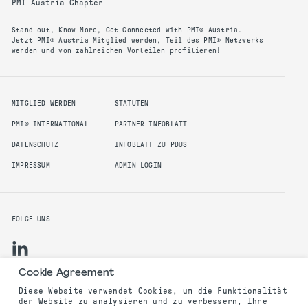
PMI Austria Chapter
Stand out, Know More, Get Connected with PMI® Austria.
Jetzt PMI® Austria Mitglied werden, Teil des PMI® Netzwerks
werden und von zahlreichen Vorteilen profitieren!
MITGLIED WERDEN
STATUTEN
PMI® INTERNATIONAL
PARTNER INFOBLATT
DATENSCHUTZ
INFOBLATT ZU PDUS
IMPRESSUM
ADMIN LOGIN
FOLGE UNS
Cookie Agreement
Diese Website verwendet Cookies, um die Funktionalität
der Website zu analysieren und zu verbessern, Ihre
©2025 PMI Austria Chapter. All rights reserved.