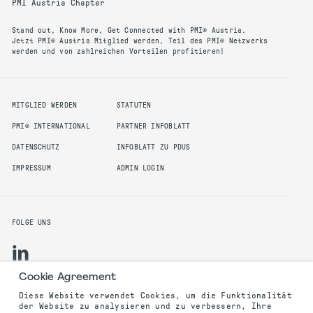
PMI Austria Chapter
Stand out, Know More, Get Connected with PMI® Austria.
Jetzt PMI® Austria Mitglied werden, Teil des PMI® Netzwerks
werden und von zahlreichen Vorteilen profitieren!
MITGLIED WERDEN
STATUTEN
PMI® INTERNATIONAL
PARTNER INFOBLATT
DATENSCHUTZ
INFOBLATT ZU PDUS
IMPRESSUM
ADMIN LOGIN
FOLGE UNS
Cookie Agreement
Diese Website verwendet Cookies, um die Funktionalität
der Website zu analysieren und zu verbessern, Ihre
©2025 PMI Austria Chapter. All rights reserved.