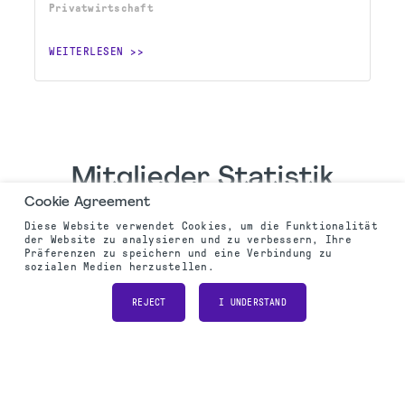
Privatwirtschaft
WEITERLESEN
Mitglieder Statistik
Cookie Agreement
Diese Website verwendet Cookies, um die Funktionalität
Neue Mitglieder in
der Website zu analysieren und zu verbessern, Ihre
CAPM Mitglieder
diesem Jahr
Präferenzen zu speichern und eine Verbindung zu
sozialen Medien herzustellen.
111
20
REJECT
I UNDERSTAND
PMI-CPMAI Members
PMI-RMP Members