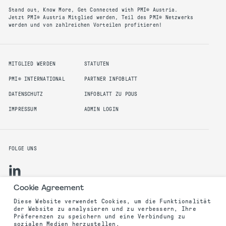
Stand out, Know More, Get Connected with PMI® Austria.
Jetzt PMI® Austria Mitglied werden, Teil des PMI® Netzwerks
werden und von zahlreichen Vorteilen profitieren!
MITGLIED WERDEN
STATUTEN
PMI® INTERNATIONAL
PARTNER INFOBLATT
DATENSCHUTZ
INFOBLATT ZU PDUS
IMPRESSUM
ADMIN LOGIN
FOLGE UNS
Cookie Agreement
Diese Website verwendet Cookies, um die Funktionalität
der Website zu analysieren und zu verbessern, Ihre
©2025 PMI Austria Chapter. All rights reserved.
Präferenzen zu speichern und eine Verbindung zu
sozialen Medien herzustellen.